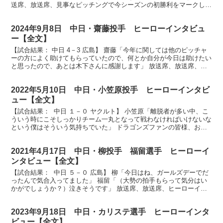
送席、放送席、見事なピッチングで今シーズンの初勝利をマークしま
した柳投手にお話を伺います。素晴らしいピッチング...
2024年9月8日 中日・齋藤投手 ヒーローインタビュ
ー【全文】
【試合結果： 中日 4－3 広島】 齋藤「今年に関しては他のピッチャ
ーの方によく助けてもらっていたので、何とか自分が今日は助けたい
と思ったので、あとは木下さんに感謝します」 放送席、放送席、そ
してドラゴンズファンの皆さん、ヒーローインタビュ...
2022年5月10日 中日・小笠原投手 ヒーローインタビ
ュー【全文】
【試合結果： 中日 １－０ ヤクルト】 小笠原「離脱者が多い中、こ
ういう時にこそしっかりチーム一丸となって戦わなければいけないな
という僕はそういう気持ちでいた」 ドラゴンズファンの皆様、お待
たせいたしました。今日のヒーロー見事２勝目小笠原...
2021年4月17日 中日・柳投手 福留選手 ヒーローイ
ンタビュー【全文】
【試合結果： 中日 ５－０ 広島】 柳「今日はね、ガールズデーでだ
ったんで気合入ってました」 福留「（大勢の拍手もらって気分はい
かがでしょうか？）泣きそうです」 放送席、放送席、ヒーローイン
タビューです。今日は連敗ストップの立役者二人、投...
2023年9月18日 中日・カリステ選手 ヒーローインタ
ビュー【全文】