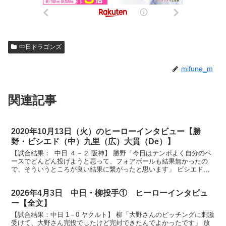
中日ドラゴンズ
mifune_m
関連記事
2020年10月13日（火）のヒーローインタビュー【勝
野・ビシエド（中）九里（広）大貫（De）】
【試合結果： 中日 ４－２ 阪神】 勝野「今日はテンポよく自分のペ
ースでどんどん投げようと思って、フォアボールも結果無かったの
で、そういうところが良い結果に繋がったと思います」 ビシエド
「僕を信じてください」 放送席、放送席、続きまして今...
2026年4月3日 中日・柳投手① ヒーローインタビュ
ー【全文】
【試合結果：中日 1－0 ヤクルト】 柳「大野さんのピッチングに刺激
受けて、大野さん完投でしたけど完封できたんでよかったです」 放