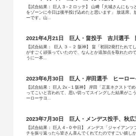
【試合結果： 巨人 3－2 ロッテ】 山﨑「大城さんに
をゾーンに今日は後半投げ込めたと思います」 放送席、
ーです。山...
2021年4月21日 巨人・畠投手 吉川選
【試合結果： 巨人 ３－２ 阪神】 畠「初回2発打たれ
がすごく頑張っていたので、なんとか追加点を取れたので
うに一本...
2023年6月30日 巨人・岸田選手 ヒーロ
【試合結果： 巨人 2x－1 阪神】 岸田「正直ネクス
ってこいと言われて、思い切ってスイングした結果がこう
ーローサヨ...
2023年7月30日 巨人・メンデス投手、
【試合結果： 巨人 4－0 中日】 メンデス「ジャイア
チを振り返ったら皆さん喜んでくれてたのですごい嬉しか