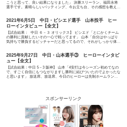
こうと思って、良い結果になりました」 決勝スリーラン、福田永将
選手です。素晴らしいバッティング、今お立ち台、その感想を教えて
ください。 （福田）やっぱりホームラン気持ちいい...
2021年6月5日 中日・ビシエド選手 山本投手 ヒー
ローインタビュー【全文】
【試合結果： 中日 ６－３ オリックス】 ビシエド「とにかくチーム
の勝利に貢献したいその一心で戦ってます」 山本「自分はやっぱり
気持ちで勝負するピッチャーだと思ってるので、それがしっかり体現
できたのは今日は良かったと思います」 放送席、放...
2025年9月27日 中日・山本選手③ ヒーローインタビ
ュー【全文】
【試合結果：中日 5－3 阪神】 山本「4安打は今シーズン初めてなの
で、すごく自信にもつながりますし勝利に結びついたのでよかったな
と思います」 放送席、放送席、今日のヒーローは先制ホームランが
決勝ホーマーの山本泰寛選手です。 （山本）ありが...
スポンサーリンク