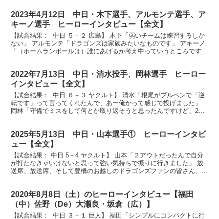
2023年4月12日 中日・木下選手、アルモンテ選手、ア
キーノ選手 ヒーローインタビュー【全文】
【試合結果： 中日 ５－２ 広島】 木下「弱いチームは練習するしか
ない」 アルモンテ「ドラゴンズは家族みたいなものです」 アキーノ
「（ホームランボールは）誰にあげるか考え中っていうところです」
放送席、放送席、そしてバンテリンドームのドラ...
2022年7月13日 中日・清水投手、岡林選手 ヒーロー
インタビュー【全文】
【試合結果： 中日 ６－３ ヤクルト】 清水「根尾がブルペンで「逆
転です」って言ってくれたんで、あー俺かって感じで投げました」
岡林「守備でミスをして何とか取り返そうと思ったんですけど、2回
もチャンス回ってくると思ってなかったんですけど、...
2025年5月13日 中日・山本選手① ヒーローインタビ
ュー【全文】
【試合結果： 中日 5－4 ヤクルト】 山本「２アウトだったんで自分
が打たなきゃいけないと思って強い気持ちで振りに行きました」 放
送席、放送席、そして豊橋のお越しのドラゴンズファンの皆さん、ヒ
ーローインタビューです。5回勝ち越し決勝タイムリ...
2020年8月8日（土）のヒーローインタビュー【福田
（中）佐野（De）大瀬良・坂倉（広）】
【試合結果： 中日 ３－１ 巨人】 福田「シンプルにコンパクトに行