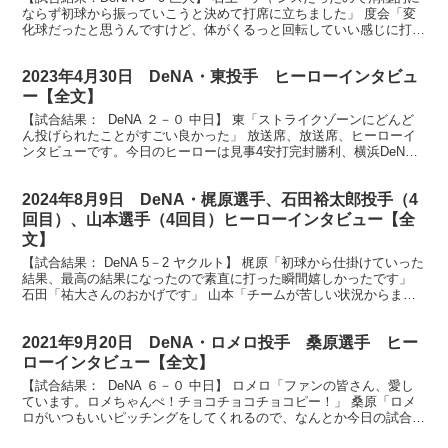
ならず初球から振っていこうと決めて打席に立ちました」 度会「変
化球だったと思うんですけど、体がくるっと回転していい感じに打て
たのでよかったです」 ケイ「CSをホームで開催...
2023年4月30日 DeNA・東投手 ヒーローインタビュ
ー【全文】
【試合結果： DeNA ２－０ 中日】 東「ストライクゾーンにどんど
ん投げられたことがすごい良かった」 放送席、放送席、ヒーローイ
ンタビューです。今日のヒーローは見事4安打完封勝利、横浜DeNA
ベイスターズ東克樹選手です。ナイスピッチング...
2024年8月9日 DeNA・梶原選手、石田裕太郎投手（4
回目）、山本選手（4回目）ヒーローインタビュー【全
文】
【試合結果： DeNA 5－2 ヤクルト】 梶原「初球から仕掛けていった
結果、最高の結果になったので素直に打った瞬間嬉しかったです」
石田「祐大さんのおかげです」 山本「チームが苦しい状況からまた
良い状況になりかけている瞬間だと思うので、も...
2021年9月20日 DeNA・ロメロ投手 桑原選手 ヒー
ローインタビュー【全文】
【試合結果： DeNA ６－０ 中日】 ロメロ「ファンの皆さん、愛し
ています。ロメちゃんぺ！チョコチョコチョコピー！」 桑原「ロメ
ロがいつもいいピッチングをしてくれるので、なんとか今日の試合は
援護してあげたいという気持ちで打席に行きました...