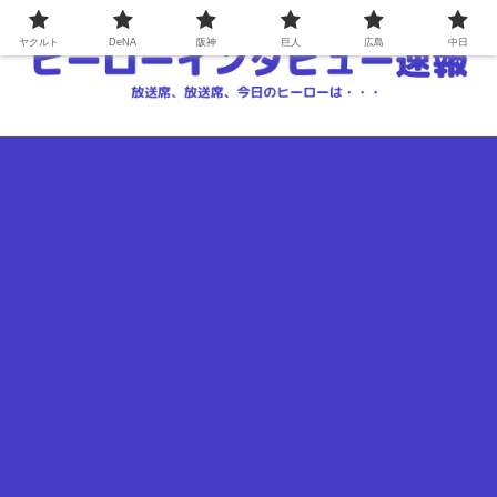
ヤクルト
DeNA
阪神
巨人
広島
中日