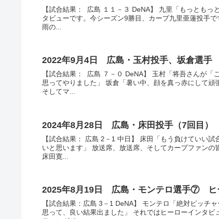
【試合結果： 広島 １１－３ DeNA】 九里「もっとも
タビューです。今シーズン9勝目、カープ九里亜蓮投手で
雨の...
2022年9月4日 広島・玉村投手、坂倉選
【試合結果： 広島 ７－０ DeNA】 玉村「将吾さん
思ってやりました」 坂倉「暑い中、顔を真っ赤にして頑
そしてマ...
2024年8月28日 広島・床田投手（7回目
【試合結果： 広島 2－1 中日】 床田「もう負けてい
いと思います」 放送席、放送席、そしてカープファンの
床田寛...
2025年8月19日 広島・モンテロ選手⑦ 
【試合結果：広島 3－1 DeNA】 モンテロ「絶対ピ
思って、良い結果出ました」 それではヒーローインタビ