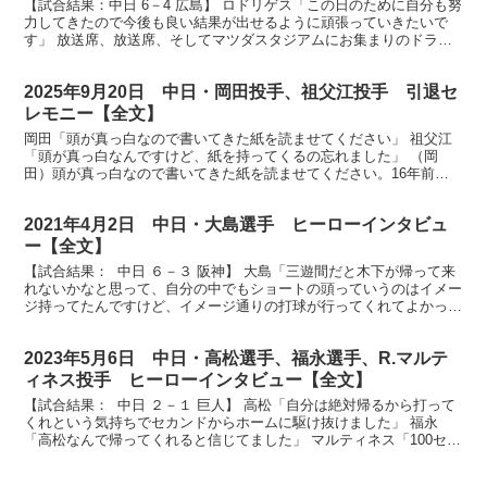
【試合結果：中日 6－4 広島】 ロドリゲス「この日のために自分も努
力してきたので今後も良い結果が出せるように頑張っていきたいで
す」 放送席、放送席、そしてマツダスタジアムにお集まりのドラゴ
ンズファンの皆さん、ヒーローインタビューです。今日...
2025年9月20日 中日・岡田投手、祖父江投手 引退セ
レモニー【全文】
岡田「頭が真っ白なので書いてきた紙を読ませてください」 祖父江
「頭が真っ白なんですけど、紙を持ってくるの忘れました」 （岡
田）頭が真っ白なので書いてきた紙を読ませてください。16年前ド
ラゴンズのユニホームに袖を通し、私のプロ野球生活はスター...
2021年4月2日 中日・大島選手 ヒーローインタビュ
ー【全文】
【試合結果： 中日 ６－３ 阪神】 大島「三遊間だと木下が帰って来
れないかなと思って、自分の中でもショートの頭っていうのはイメー
ジ持ってたんですけど、イメージ通りの打球が行ってくれてよかっ
た」 まずは大島さん、自らの一打が決勝点になりまし...
2023年5月6日 中日・高松選手、福永選手、R.マルテ
ィネス投手 ヒーローインタビュー【全文】
【試合結果： 中日 ２－１ 巨人】 高松「自分は絶対帰るから打って
くれという気持ちでセカンドからホームに駆け抜けました」 福永
「高松なんで帰ってくれると信じてました」 マルティネス「100セー
ブ達成できたので、自分のサインをしてキューバの...