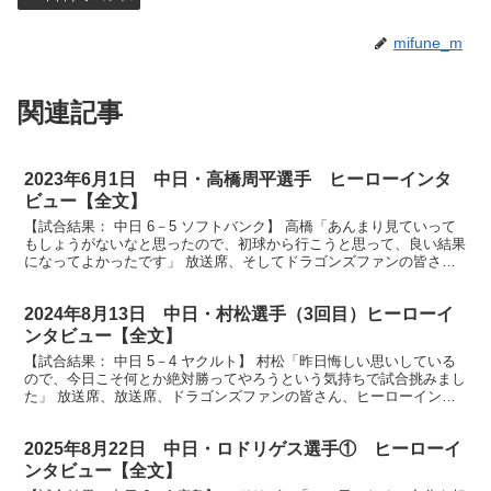
mifune_m
関連記事
2023年6月1日 中日・高橋周平選手 ヒーローインタ
ビュー【全文】
【試合結果： 中日 6－5 ソフトバンク】 高橋「あんまり見ていって
もしょうがないなと思ったので、初球から行こうと思って、良い結果
になってよかったです」 放送席、そしてドラゴンズファンの皆さ
ん、ヒーローインタビューです。今日のヒーローは決勝...
2024年8月13日 中日・村松選手（3回目）ヒーローイ
ンタビュー【全文】
【試合結果： 中日 5－4 ヤクルト】 村松「昨日悔しい思いしている
ので、今日こそ何とか絶対勝ってやろうという気持ちで試合挑みまし
た」 放送席、放送席、ドラゴンズファンの皆さん、ヒーローインタ
ビューです。今日のヒーローは３安打猛打賞村松選手...
2025年8月22日 中日・ロドリゲス選手① ヒーローイ
ンタビュー【全文】