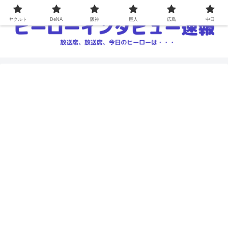
ヤクルト
DeNA
阪神
巨人
広島
中日