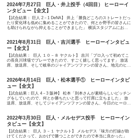
2024年7月27日 巨人・井上投手（4回目） ヒーローイ
ンタビュー【全文】
【試合結果： 巨人 2－1 DeNA】 井上「勝負どころのストレートだっ
たり変化球も低めに集めることができたので、何とか野手の皆さんに
も助けられながら抑えることができました」 横浜スタジアムにお集
まりのジャイアンツファンの皆さん、ヒーローイ...
2021年8月31日 巨人・吉川選手 ヒーローインタビュ
ー【全文】
【試合結果： 巨人 １０－８ ヤクルト】 吉川「プロ入って初めてこ
の長良川球場でプレーできたので、すごく嬉しく思ってます」 放送
席、放送席、そして岐阜のジャイアンツファンの皆さん、地元のヒー
ローをどうぞ大きな拍手でお迎えください。今日のヒ...
2026年4月14日 巨人・松本選手① ヒーローインタビ
ュー【全文】
【試合結果：巨人 4－3 阪神】 松本「則本さんが素晴らしいピッチン
グをしていたので、何とか勝ちたいと思って打席に立ちました」 放
送席、放送席、そしてジャイアンツファンの皆さん、今日のヒーロー
は9回勝ち越しタイムリー松本剛選手です。 （松本...
2022年3月30日 巨人・メルセデス投手 ヒーローイン
タビュー【全文】
【試合結果： 巨人 ３－１ ヤクルト】 メルセデス「味方の打線が助
けてくださって、おかげで勝つことができたので本当に良かった」