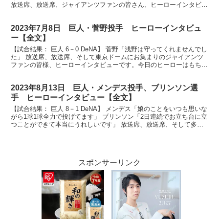
放送席、放送席、ジャイアンツファンの皆さん、ヒーローインタビュ
ーです。今シーズン見事１勝目を飾りましたメルセデ...
2023年7月8日 巨人・菅野投手 ヒーローインタビュ
ー【全文】
【試合結果： 巨人 6－0 DeNA】 菅野「浅野は守ってくれませんでし
た」 放送席、放送席、そして東京ドームにお集まりのジャイアンツ
ファンの皆様、ヒーローインタビューです。今日のヒーローはもちろ
んこの方、エース菅野智之投手です。菅野さん、...
2023年8月13日 巨人・メンデス投手、ブリンソン選
手 ヒーローインタビュー【全文】
【試合結果： 巨人 8－1 DeNA】 メンデス「娘のことをいつも思いな
がら1球1球全力で投げてます」 ブリンソン「2日連続でお立ち台に立
つことができて本当にうれしいです」 放送席、放送席、そして多く
のジャイアンツファンの皆さん、今日は投打...
スポンサーリンク