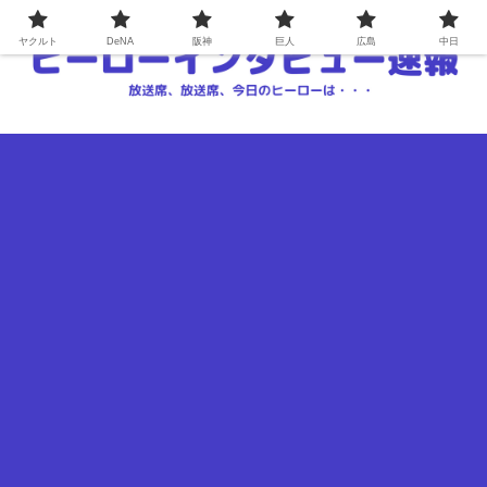
ヤクルト
DeNA
阪神
巨人
広島
中日