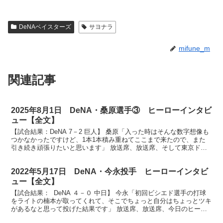
DeNAベイスターズ
サヨナラ
mifune_m
関連記事
2025年8月1日 DeNA・桑原選手③ ヒーローインタビ
ュー【全文】
【試合結果：DeNA 7－2 巨人】 桑原「入った時はそんな数字想像も
つかなかったですけど、1本1本積み重ねてここまで来たので、また
引き続き頑張りたいと思います」 放送席、放送席、そして東京ドー
ムにお集まりのベイスターズファンの皆さん、ヒー...
2022年5月17日 DeNA・今永投手 ヒーローインタビ
ュー【全文】
【試合結果： DeNA ４－０ 中日】 今永「初回ビシエド選手の打球
をライトの楠本が取ってくれて、そこでちょっと自分はちょっとツキ
があるなと思って投げた結果です」 放送席、放送席、今日のヒーロ
ーは3年ぶりの完封で今シーズン初勝利をあげまし...