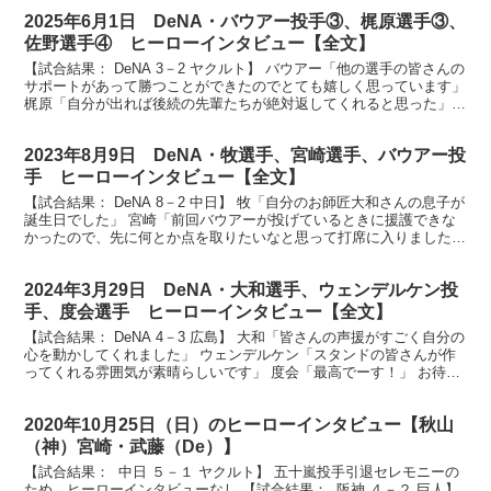
2025年6月1日 DeNA・バウアー投手③、梶原選手③、
佐野選手④ ヒーローインタビュー【全文】
【試合結果： DeNA 3－2 ヤクルト】 バウアー「他の選手の皆さんの
サポートがあって勝つことができたのでとても嬉しく思っています」
梶原「自分が出れば後続の先輩たちが絶対返してくれると思った」
佐野「ピッチャー代わるのかよ、と思いながら...
2023年8月9日 DeNA・牧選手、宮崎選手、バウアー投
手 ヒーローインタビュー【全文】
【試合結果： DeNA 8－2 中日】 牧「自分のお師匠大和さんの息子が
誕生日でした」 宮崎「前回バウアーが投げているときに援護できな
かったので、先に何とか点を取りたいなと思って打席に入りました」
バウアー「120球でも140球でも200球...
2024年3月29日 DeNA・大和選手、ウェンデルケン投
手、度会選手 ヒーローインタビュー【全文】
【試合結果： DeNA 4－3 広島】 大和「皆さんの声援がすごく自分の
心を動かしてくれました」 ウェンデルケン「スタンドの皆さんが作
ってくれる雰囲気が素晴らしいです」 度会「最高でーす！」 お待た
せいたしましたヒーローインタビューです。2...
2020年10月25日（日）のヒーローインタビュー【秋山
（神）宮崎・武藤（De）】
【試合結果： 中日 ５－１ ヤクルト】 五十嵐投手引退セレモニーの
ため、ヒーローインタビューなし 【試合結果： 阪神 ４－２ 巨人】