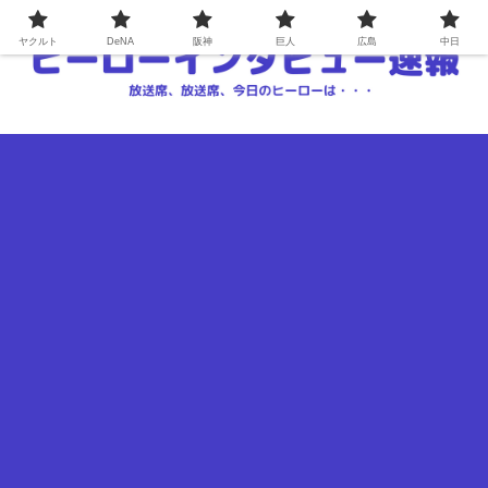
ヤクルト
DeNA
阪神
巨人
広島
中日