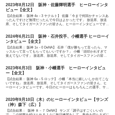
2023年8月12日 阪神・佐藤輝明選手 ヒーローインタ
ビュー【全文】
【試合結果： 阪神 4x－3 ヤクルト】 佐藤「今まで何回かチャンスあ
ったんですけど無理だったんで今日はよかったです」 放送席、放送
席、そしてタイガースファンの皆さん、ヒーローインタビューです。
今日のヒーローはもちろんこの方、プロ初のサヨナ...
2024年6月21日 阪神・石井投手、小幡選手 ヒーローイ
ンタビュー【全文】
【試合結果： 阪神 1x－0 DeNA】 石井「僕が勝ちって言ったら、マ
ッスルって言ってもらってもいいですか？」 小幡「頭叩かれすぎて
覚えてないです」 放送席、放送席、そしてタイガースファンの皆さ
ん、お待たせしましたヒーローインタビューです...
2023年6月3日 阪神・小幡選手 ヒーローインタビュ
ー【全文】
【試合結果： 阪神 6x－5 ロッテ】 小幡「本当に嬉しいしか出てこな
いですね」 放送席、放送席、そしてタイガースファンの皆さん、ヒ
ーローインタビューです。今日のヒーローはもちろんこの選手、サヨ
ナラタイムリーを放ちました小幡竜平選手です。ナ...
2020年9月10日（木）のヒーローインタビュー【サンズ
（神）森下（広）】
【試合結果： 阪神 ８－７ DeNA】 サンズ「調子はすごくいいの
で、この状態を続けられるように毎日練習をして、集中を切らさずに