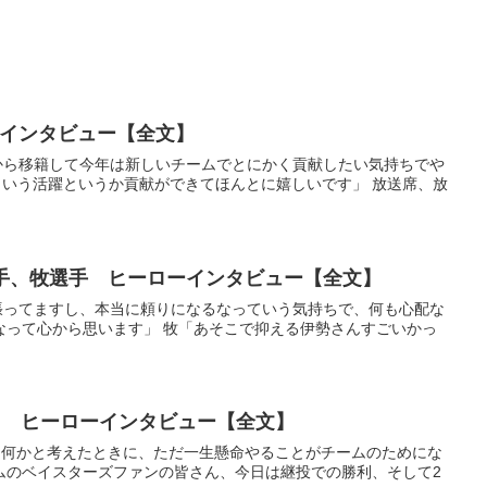
ローインタビュー【全文】
ーズから移籍して今年は新しいチームでとにかく貢献したい気持ちでや
いう活躍というか貢献ができてほんとに嬉しいです」 放送席、放
勢投手、牧選手 ヒーローインタビュー【全文】
と頑張ってますし、本当に頼りになるなっていう気持ちで、何も心配な
なって心から思います」 牧「あそこで抑える伊勢さんすごいかっ
回目） ヒーローインタビュー【全文】
ること何かと考えたときに、ただ一生懸命やることがチームのためにな
ムのベイスターズファンの皆さん、今日は継投での勝利、そして2