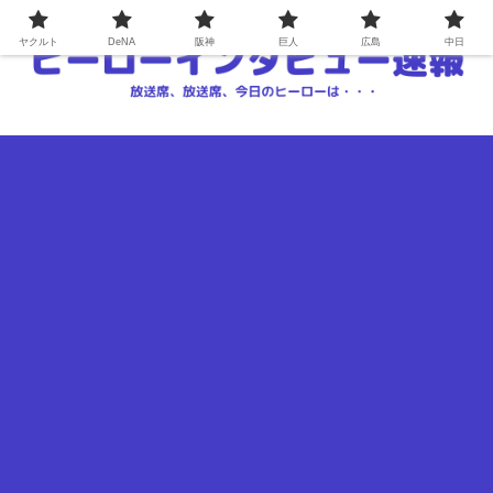
ヤクルト
DeNA
阪神
巨人
広島
中日