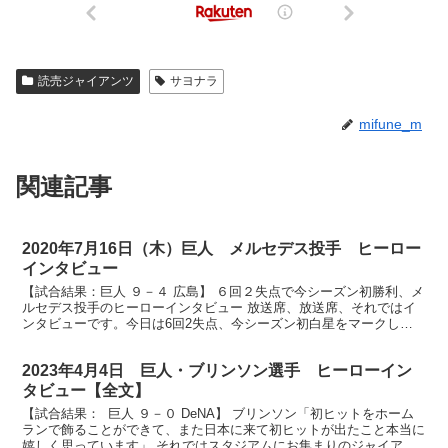
読売ジャイアンツ
サヨナラ
mifune_m
関連記事
2020年7月16日（木）巨人 メルセデス投手 ヒーロー
インタビュー
【試合結果：巨人 ９－４ 広島】 ６回２失点で今シーズン初勝利、メ
ルセデス投手のヒーローインタビュー 放送席、放送席、それではイ
ンタビューです。今日は6回2失点、今シーズン初白星をマークしま
したメルセデス投手です。4試合目の登板で初白星です...
2023年4月4日 巨人・ブリンソン選手 ヒーローイン
タビュー【全文】
【試合結果： 巨人 ９－０ DeNA】 ブリンソン「初ヒットをホーム
ランで飾ることができて、また日本に来て初ヒットが出たこと本当に
嬉しく思っています」 それではスタジアムにお集まりのジャイアン