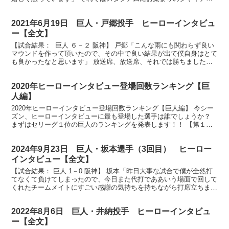
ツファンの皆様、お待たせいたしました今日のヒー...
2021年6月19日 巨人・戸郷投手 ヒーローインタビュ
ー【全文】
【試合結果： 巨人 ６－２ 阪神】 戸郷「こんな雨にも関わらず良い
マウンドを作って頂いたので、その中で良い結果が出て僕自身はとて
も良かったなと思います」 放送席、放送席、それでは勝ちましたジ
ャイアンツのヒーロー戸郷翔征投手に来て頂きました...
2020年ヒーローインタビュー登場回数ランキング【巨
人編】
2020年ヒーローインタビュー登場回数ランキング【巨人編】 今シー
ズン、ヒーローインタビューに最も登場した選手は誰でしょうか？
まずはセリーグ１位の巨人のランキングを発表します！！ 【第１８
位】登場回数１回・・・１４人 今シーズン１回だけヒ...
2024年9月23日 巨人・坂本選手（3回目） ヒーロー
インタビュー【全文】
【試合結果： 巨人 1－0 阪神】 坂本「昨日大事な試合で僕が全然打
てなくて負けてしまったので、今日また代打でああいう場面で回して
くれたチームメイトにすごい感謝の気持ちを持ちながら打席立ちまし
た」 放送席、放送席、ヒーローインタビューです。...
2022年8月6日 巨人・井納投手 ヒーローインタビュ
ー【全文】