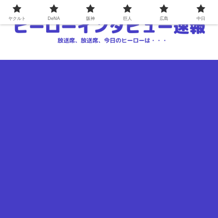
ヤクルト
DeNA
阪神
巨人
広島
中日