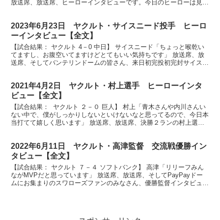
放送席、放送席、ヒーローインタビューです。今日のヒーローは見事
３打点、サンタナ選手です。まずサンタナさん、先...
2023年6月23日 ヤクルト・サイスニード投手 ヒーロ
ーインタビュー【全文】
【試合結果： ヤクルト 4－0 中日】 サイスニード「ちょっと喉乾い
てますし、お腹空いてますけどとてもいい気持ちです」 放送席、放
送席、そしてバンテリンドームの皆さん、来日初完投初完封サイスニ
ード投手です。 （サイスニード）アリガトウゴザイ...
2021年4月2日 ヤクルト・村上選手 ヒーローインタ
ビュー【全文】
【試合結果： ヤクルト ２－０ 巨人】 村上「青木さんや内川さんい
ない中で、僕がしっかりしないといけないなと思ってるので、今日本
当打てて嬉しく思います」 放送席、放送席、決勝２ランの村上選手
です。試合を決める大事な場面でした。どんな思いで...
2022年6月11日 ヤクルト・高津監督 交流戦優勝イン
タビュー【全文】
【試合結果： ヤクルト ７－４ ソフトバンク】 高津「リリーフみん
ながMVPだと思っています」 放送席、放送席、そしてPayPayドー
ムにお集まりのスワローズファンのみなさん、優勝監督インタビュー
です。見事優勝を決めました東京ヤクルトスワロ...