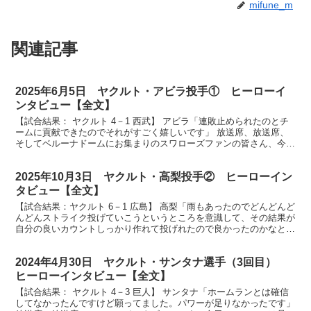
mifune_m
関連記事
2025年6月5日 ヤクルト・アビラ投手① ヒーローイ
ンタビュー【全文】
【試合結果： ヤクルト 4－1 西武】 アビラ「連敗止められたのとチ
ームに貢献できたのでそれがすごく嬉しいです」 放送席、放送席、
そしてベルーナドームにお集まりのスワローズファンの皆さん、今日
のヒーローは来日初勝利アビラ投手です。ナイスピッ...
2025年10月3日 ヤクルト・高梨投手② ヒーローイン
タビュー【全文】
【試合結果：ヤクルト 6－1 広島】 高梨「雨もあったのでどんどんど
んどんストライク投げていこうというところを意識して、その結果が
自分の良いカウントしっかり作れて投げれたので良かったのかなと思
います」 放送席、放送席、ヒーローインタビューで...
2024年4月30日 ヤクルト・サンタナ選手（3回目）
ヒーローインタビュー【全文】
【試合結果： ヤクルト 4－3 巨人】 サンタナ「ホームランとは確信
してなかったんですけど願ってました。パワーが足りなかったです」