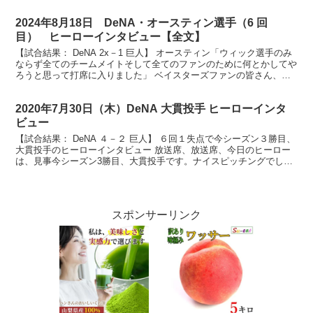
のおかげです」 ベイスターズファンの皆さん...
2024年8月18日 DeNA・オースティン選手（6 回
目） ヒーローインタビュー【全文】
【試合結果： DeNA 2x－1 巨人】 オースティン「ウィック選手のみ
ならず全てのチームメイトそして全てのファンのために何とかしてや
ろうと思って打席に入りました」 ベイスターズファンの皆さん、お
待たせしましたヒーローインタビューです。今日...
2020年7月30日（木）DeNA 大貫投手 ヒーローインタ
ビュー
【試合結果： DeNA ４－２ 巨人】 ６回１失点で今シーズン３勝目、
大貫投手のヒーローインタビュー 放送席、放送席、今日のヒーロー
は、見事今シーズン3勝目、大貫投手です。ナイスピッチングでし
た。 （大貫）ありがとうございます。 まず自身こ...
スポンサーリンク