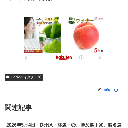
DeNAベイスターズ
mifune_m
関連記事
2026年5月4日 DeNA・林選手②、勝又選手④、蝦名選