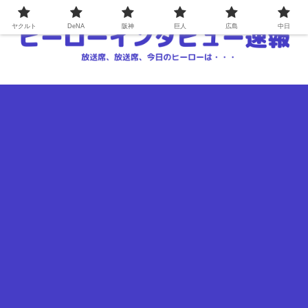
ヤクルト
DeNA
阪神
巨人
広島
中日