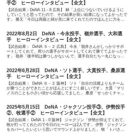
手② ヒーローインタビュー【全文】
【試合結果：DeNA 11－8 広島】 林「上位につないでいけるように
していこうと思ってたので、その結果が良い結果になってよかったで
す」 勝又「今日は両親と姉が見に来てくれてたのでほんとに力をも
らいました」 蝦名「前のバッターのかっちゃんが...
2022年8月2日 DeNA・今永投手、嶺井選手、大和選
手 ヒーローインタビュー【全文】
【試合結果： DeNA ５－２ 広島】 今永「嶺井さんがしっかりサポ
ートしてくれて、周りの選手がサポートしてくれて勝ててよかったで
す」 嶺井「後半戦は勝つしかないんで、選手自分たち一丸になって
必死になって試合を勝ちに行きます」 大和「朝6...
2022年6月28日 DeNA・ソト選手、大貫投手、桑原選
手 ヒーローインタビュー【全文】
【試合結果： DeNA ６－２ 阪神】 ソト「自分の活躍よりもチーム
が勝つことができたことがほんとにすごく嬉しいです」 大貫「マリ
ノスのことも小さい頃から応援してました」 桑原「せっかくチャン
スをいただいたので何とか活かそうと思って打席に...
2025年5月15日 DeNA・ジャクソン投手③、伊勢投手
②、牧選手② ヒーローインタビュー【全文】
【試合結果： DeNA 1－0 阪神】 ジャクソン「伊勢が抑えてくれて、
牧が打ってくれたので今日のヒーローは2人です」 伊勢「ジャクソン
をカバーしたいという思いでマウンド上がりました」 牧「トバさん