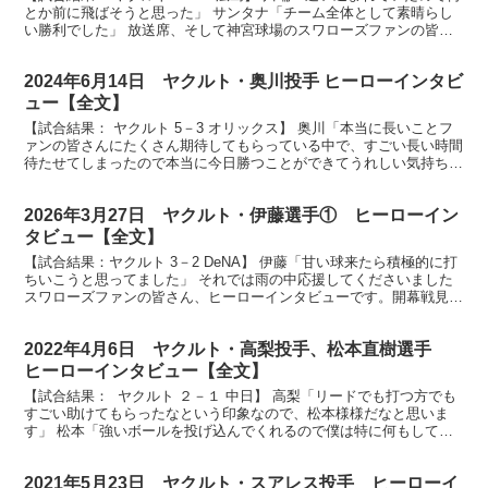
とか前に飛ばそうと思った」 サンタナ「チーム全体として素晴らし
い勝利でした」 放送席、そして神宮球場のスワローズファンの皆さ
ん、ヒーローインタビューです。まずは同点タイム...
2024年6月14日 ヤクルト・奥川投手 ヒーローインタビ
ュー【全文】
【試合結果： ヤクルト 5－3 オリックス】 奥川「本当に長いことフ
ァンの皆さんにたくさん期待してもらっている中で、すごい長い時間
待たせてしまったので本当に今日勝つことができてうれしい気持ちで
す」 放送席、放送席、そして京セラドームのスワロ...
2026年3月27日 ヤクルト・伊藤選手① ヒーローイン
タビュー【全文】
【試合結果：ヤクルト 3－2 DeNA】 伊藤「甘い球来たら積極的に打
ちいこうと思ってました」 それでは雨の中応援してくださいました
スワローズファンの皆さん、ヒーローインタビューです。開幕戦見事
勝ちました。その中で今シーズンの初打席、見事に...
2022年4月6日 ヤクルト・高梨投手、松本直樹選手
ヒーローインタビュー【全文】
【試合結果： ヤクルト ２－１ 中日】 高梨「リードでも打つ方でも
すごい助けてもらったなという印象なので、松本様様だなと思いま
す」 松本「強いボールを投げ込んでくれるので僕は特に何もしてま
せん」 スワローズファンの皆様、お待たせしました。...
2021年5月23日 ヤクルト・スアレス投手 ヒーローイ