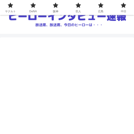
ヤクルト
DeNA
阪神
巨人
広島
中日