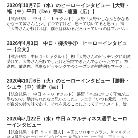
2020年10月7日（水）のヒーローインタビュー【大野・
福（中）平田（De）宇草・遠藤（広）】
【試合結果： 中日 ４－１ ヤクルト】 大野「大野やしなんとかなる
かなって皆さんも少しずつですけど、思って頂いてると思う」 福
「大野さんが投げれば、僕らは休めるだろうっていうのはブルペンの
中で会話してた」 それでは今日勝ちましたドラゴンズ...
2026年4月3日 中日・柳投手① ヒーローインタビュ
ー【全文】
【試合結果：中日 1－0 ヤクルト】 柳「大野さんのピッチングに刺激
受けて、大野さん完投でしたけど完封できたんでよかったです」 放
送席、放送席、見事なピッチングで今シーズンの初勝利をマークしま
した柳投手にお話を伺います。素晴らしいピッチング...
2020年10月6日（火）のヒーローインタビュー【勝野・
シエラ（中）菅野（巨）】
【試合結果： 中日 ４－０ ヤクルト】 勝野「本当にすごく守備が上
手なので、助けられたなと思いました」 シエラ「いつも元気、それ
が自分の持ち味であり、それを見ることによってチームメイト、皆さ
んも喜んでくれると思います」 放送席、放送席、ヒ...
2020年7月22日（水）中日 A.マルティネス選手 ヒーロ
ーインタビュー
【試合結果：中日 ５－０ 巨人】 ４回にソロホームラン、A.マルティ
ネス選手のヒーローインタビュー 今日のヒーローです。アリエル・