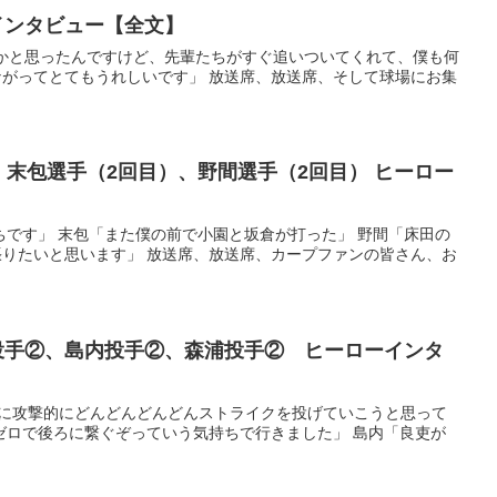
ーインタビュー【全文】
るかと思ったんですけど、先輩たちがすぐ追いついてくれて、僕も何
がってとてもうれしいです」 放送席、放送席、そして球場にお集
末包選手（2回目）、野間選手（2回目） ヒーロー
持ちです」 末包「また僕の前で小園と坂倉が打った」 野間「床田の
りたいと思います」 放送席、放送席、カープファンの皆さん、お
林投手②、島内投手②、森浦投手② ヒーローインタ
考えずに攻撃的にどんどんどんどんストライクを投げていこうと思って
ゼロで後ろに繋ぐぞっていう気持ちで行きました」 島内「良吏が