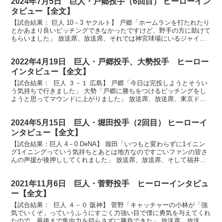
2024年7月5日 巨人・戸郷投手（6回目） ヒーローイン
タビュー【全文】
【試合結果： 巨人 10－3 ヤクルト】 戸郷「ホームランを打たれたり
とかあまり良いピッチングできなかったですけど、野手の方に助けて
もらいました」 放送席、放送席、それでは神宮球場にいるジャイア
ンツファンの皆さん、今日のヒーローは戸郷選手で...
2022年4月19日 巨人・戸郷投手、大勢投手 ヒーロー
インタビュー【全文】
【試合結果： 巨人 ３－１ 広島】 戸郷「今日は完投しようとそうい
う気持ちで行きました」 大勢「戸郷に勝ちをつけるピッチングをし
ようと思ってマウンドに上がりました」 放送席、放送席、東京ドー
ムにお集まりのジャイアンツファンの皆さん、ヒーロ...
2024年5月15日 巨人・堀田投手（2回目） ヒーローイ
ンタビュー【全文】
【試合結果：巨人 4－0 DeNA】 堀田「いつもと変わらずに1イニン
グ1イニングっていう気持ちとあとは地方なのですごいファンの皆さ
んの声援が後押ししてくれました」 放送席、放送席、そして福井の
ジャイアンツファンの皆さん、今日のヒーローはも...
2021年11月6日 巨人・菅野投手 ヒーローインタビュ
ー【全文】
【試合結果： 巨人 ４－０ 阪神】 菅野「キャッチャーの小林が「強
気でいくぞ」っていうふうにすごく力強い目で僕に勇気を与えてくれ
たので、最後まで集中力を切らさずに勝負できた」 放送席、放送