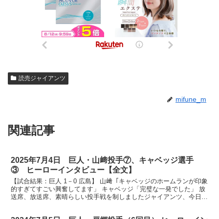
読売ジャイアンツ
mifune_m
関連記事
2025年7月4日 巨人・山﨑投手⑦、キャベッジ選手
③ ヒーローインタビュー【全文】
【試合結果：巨人 1－0 広島】 山﨑「キャベッジのホームランが印象
的すぎてすごい興奮してます」 キャベッジ「完璧な一発でした」 放
送席、放送席、素晴らしい投手戦を制しましたジャイアンツ、今日は
投打のヒーローにお越しいただきます。まずは先発...