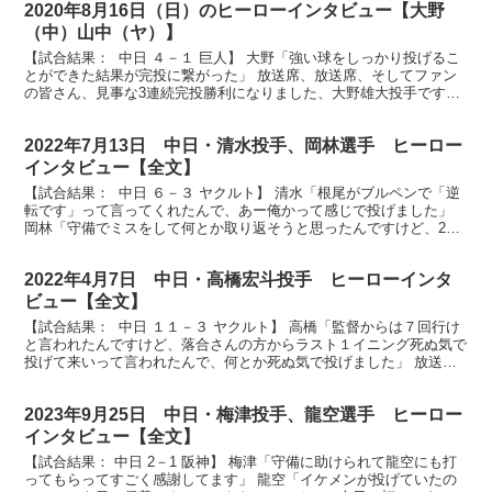
2020年8月16日（日）のヒーローインタビュー【大野
（中）山中（ヤ）】
【試合結果： 中日 ４－１ 巨人】 大野「強い球をしっかり投げるこ
とができた結果が完投に繋がった」 放送席、放送席、そしてファン
の皆さん、見事な3連続完投勝利になりました、大野雄大投手です。
大野さん、また投げきりましたね。 （大野）そうで...
2022年7月13日 中日・清水投手、岡林選手 ヒーロー
インタビュー【全文】
【試合結果： 中日 ６－３ ヤクルト】 清水「根尾がブルペンで「逆
転です」って言ってくれたんで、あー俺かって感じで投げました」
岡林「守備でミスをして何とか取り返そうと思ったんですけど、2回
もチャンス回ってくると思ってなかったんですけど、...
2022年4月7日 中日・高橋宏斗投手 ヒーローインタ
ビュー【全文】
【試合結果： 中日 １１－３ ヤクルト】 高橋「監督からは７回行け
と言われたんですけど、落合さんの方からラスト１イニング死ぬ気で
投げて来いって言われたんで、何とか死ぬ気で投げました」 放送
席、そしてドラゴンズファンの皆さん、ヒーローインタ...
2023年9月25日 中日・梅津投手、龍空選手 ヒーロー
インタビュー【全文】
【試合結果： 中日 2－1 阪神】 梅津「守備に助けられて龍空にも打
ってもらってすごく感謝してます」 龍空「イケメンが投げていたの