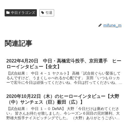
中日ドラゴンズ
引退
mifune_m
関連記事
2022年4月20日 中日・高橋宏斗投手、京田選手 ヒー
ローインタビュー【全文】
【試合結果： 中日 ４－１ ヤクルト】 高橋「試合前ぐらい緊張して
るんですけど、うまくしゃべれるか心配です」 京田「いつもロッカ
ーで宏斗に今日は頑張ってくださいね、今日は打ってくださいね、っ
ていうのを毎日言われているので、何とか宏斗の試合...
2020年10月22日（木）のヒーローインタビュー【大野
（中）サンチェス（巨）薮田（広）】
【試合結果： 中日 １－０ DeNA】 大野「今日だけは褒めてくださ
い」 皆さんお待たせ致しました、今シーズン６回目の完封勝利、大
野雄大投手ナイスピッチングでした。 （大野）ありがとうございま
す。 まずこの記録から伺わせて下さい。今日の完...