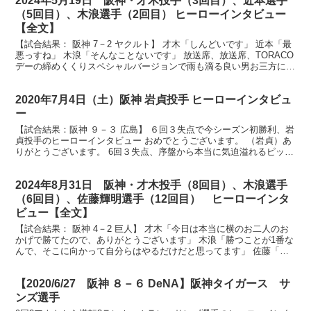
2024年5月19日 阪神・才木投手（3回目）、近本選手
（5回目）、木浪選手（2回目） ヒーローインタビュー
【全文】
【試合結果： 阪神 7－2 ヤクルト】 才木「しんどいです」 近本「最
悪っすね」 木浪「そんなことないです」 放送席、放送席、TORACO
デーの締めくくりスペシャルバージョンで雨も滴る良い男お三方にお
越しいただきました。才木投手、近本選手、...
2020年7月4日（土）阪神 岩貞投手 ヒーローインタビュ
ー
【試合結果：阪神 ９－３ 広島】 ６回３失点で今シーズン初勝利、岩
貞投手のヒーローインタビュー おめでとうございます。 （岩貞）あ
りがとうございます。 6回３失点、序盤から本当に気迫溢れるピッチ
ングだったと思うんですが、ご自身で今日のピッチ...
2024年8月31日 阪神・才木投手（8回目）、木浪選手
（6回目）、佐藤輝明選手（12回目） ヒーローインタ
ビュー【全文】
【試合結果： 阪神 4－2 巨人】 才木「今日は本当に横のお二人のお
かげで勝てたので、ありがとうございます」 木浪「勝つことが1番な
んで、そこに向かって自分らはやるだけだと思ってます」 佐藤「内
容も最高だったと思います」 放送席、放送席、そ...
【2020/6/27 阪神 ８－６ DeNA】阪神タイガース サ
ンズ選手