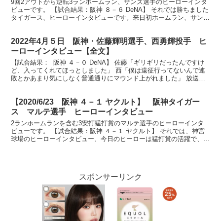
9回2アウトから逆転3ランホームラン、サンズ選手のヒーローインタ
ビューです。 【試合結果：阪神 ８－６ DeNA】 それでは勝ちました
タイガース、ヒーローインタビューです。来日初ホームラン、サンズ
選手です。ナイスバッティングでした。 （サン...
2022年4月５日 阪神・佐藤輝明選手、西勇輝投手 ヒ
ーローインタビュー【全文】
【試合結果： 阪神 ４－０ DeNA】 佐藤「ギリギリだったんですけ
ど、入ってくれてほっとしました」 西「僕は遠征行ってないんで連
敗とかあまり気にしなく普通通りにマウンド上がれました」 放送
席、放送席、そしてタイガースファンの皆様、お待た...
【2020/6/23 阪神 ４－１ ヤクルト】 阪神タイガー
ス マルテ選手 ヒーローインタビュー
2ランホームランを含む3安打猛打賞のマルテ選手のヒーローインタ
ビューです。 【試合結果：阪神 ４－１ ヤクルト】 それでは、神宮
球場のヒーローインタビュー、今日のヒーローは猛打賞の活躍で、見
事今シーズンチーム初白星を導きましたマルテ選手です...
スポンサーリンク