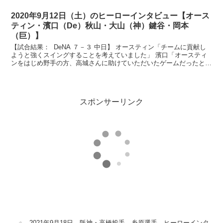
ンタビューです。今日のヒーローは見事延長勝ち越...
2020年9月12日（土）のヒーローインタビュー【オース
ティン・濱口（De）秋山・大山（神）鍵谷・岡本
（巨）】
【試合結果： DeNA ７－３ 中日】 オースティン「チームに貢献し
ようと強くスイングすることを考えていました」 濱口「オースティ
ンをはじめ野手の方、高城さんに助けていただいたゲームだったと思
います」 横浜スタジアムにお越しのベイスターズ...
スポンサーリンク
2021年9月18日 阪神・高橋投手 糸原選手 ヒーローインタ