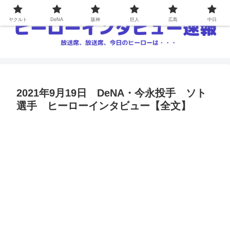
ヤクルト
DeNA
阪神
巨人
広島
中日
2021年9月19日 DeNA・今永投手 ソト
選手 ヒーローインタビュー【全文】