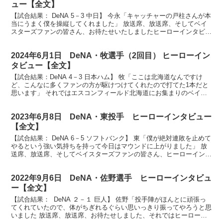
ュー【全文】
【試合結果： DeNA 5－3 中日】 今永「キャッチャーの戸柱さんが本
当にうまく僕を操縦してくれました」 放送席、放送席、そしてベイ
スターズファンの皆さん、お待たせいたしましたヒーローインタビュ
ーです。8回1失点、見事7勝目を挙げました今...
2024年6月1日 DeNA・牧選手（2回目） ヒーローイン
タビュー【全文】
【試合結果：DeNA 4－3 日本ハム】 牧「ここは北海道なんですけ
ど、こんなに多くファンの方が駆けつけてくれたので打てた1本だと
思います」 それではエスコンフィールド北海道にお集まりのベイス
ターズファンの皆さん、そして全国のベイスターズフ...
2023年6月8日 DeNA・東投手 ヒーローインタビュー
【全文】
【試合結果： DeNA 6－5 ソフトバンク】 東「僕が絶対連敗を止めて
やるという強い気持ちを持って今日はマウンドに上がりました」 放
送席、放送席、そしてベイスターズファンの皆さん、ヒーローインタ
ビューです。今日のヒーローは6勝目を挙げまし...
2022年9月6日 DeNA・佐野選手 ヒーローインタビュ
ー【全文】
【試合結果： DeNA ２－１ 巨人】 佐野「投手陣がほんとに頑張っ
てくれていたので、体がちぎれるぐらい思いっきり振ってやろうと思
いました 放送席、放送席、お待たせしました、それではヒーローイ