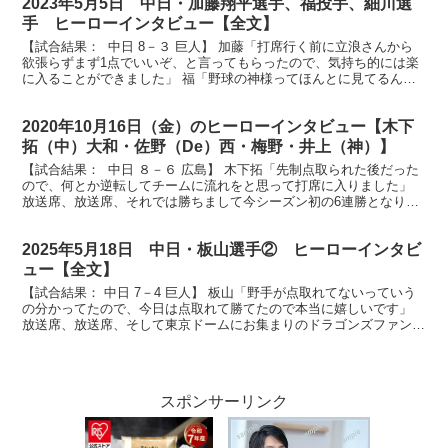
2023年5月5日 中日・加藤翔平選手、福投手、細川選
手 ヒーローインタビュー【全文】
【試合結果： 中日 8－３ 巨人】 加藤「打席行く前に立浪さんから
欲張らずまず1点でいいぞ、と言ってもらったので、気持ち的には楽
に入ることができました」 福「野球の神様ってほんとに見てるんだ
なと感じました」 細川「みんながつないでくれたチ...
2020年10月16日（金）のヒーローインタビュー【木下
拓（中）大和・佐野（De）西・梅野・井上（神）】
【試合結果： 中日 ８－６ 広島】 木下拓「先制点取られた後だった
ので、何とか逆転してチームに流れをと思って打席に入りました」
放送席、放送席、それでは勝ちまして今シーズン初の6連勝となりま
した、ドラゴンズの木下拓哉選手です。ナイスバッテ...
2025年5月18日 中日・板山選手② ヒーローインタビ
ュー【全文】
【試合結果： 中日 7－4 巨人】 板山「野手が点取れてないっていう
の分かってたので、今日は点取れて勝てたので本当に嬉しいです」
放送席、放送席、そして東京ドームにお集まりのドラゴンズファンの
皆さん、今日のヒーローは逆転の２ランホームラン板...
スポンサーリンク