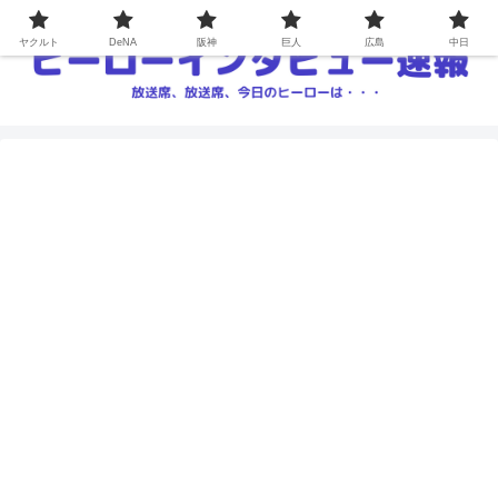
ヤクルト
DeNA
阪神
巨人
広島
中日