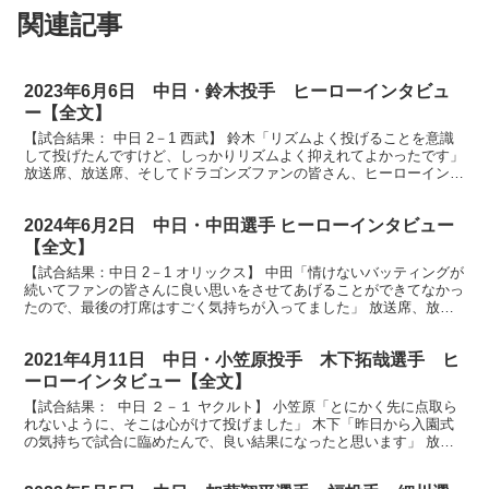
関連記事
2023年6月6日 中日・鈴木投手 ヒーローインタビュ
ー【全文】
【試合結果： 中日 2－1 西武】 鈴木「リズムよく投げることを意識
して投げたんですけど、しっかりリズムよく抑えれてよかったです」
放送席、放送席、そしてドラゴンズファンの皆さん、ヒーローインタ
ビューです。先発として初勝利、鈴木博志投手です...
2024年6月2日 中日・中田選手 ヒーローインタビュー
【全文】
【試合結果：中日 2－1 オリックス】 中田「情けないバッティングが
続いてファンの皆さんに良い思いをさせてあげることができてなかっ
たので、最後の打席はすごく気持ちが入ってました」 放送席、放送
席、それではヒーローインタビューです。今日のヒー...
2021年4月11日 中日・小笠原投手 木下拓哉選手 ヒ
ーローインタビュー【全文】
【試合結果： 中日 ２－１ ヤクルト】 小笠原「とにかく先に点取ら
れないように、そこは心がけて投げました」 木下「昨日から入園式
の気持ちで試合に臨めたんで、良い結果になったと思います」 放送
席、放送席、ヒーローインタビューです。今日のヒー...