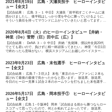
2021年8月19日 広島・大瀬良投手 ヒーローインタビ
ュー【全文】
【試合結果： 広島 ３－１ 中日】 大瀬良「前半戦すごくチームに迷
惑かけましたし、後半戦はしっかり僕を中心に勝っていけるように、
そういう責任を持ってマウンドに上がっていきたいと思ってます」
放送席、放送席、そしてカープファンの皆さん、７回...
2020年8月4日（火）のヒーローインタビュー【井納・
神里（De）菅野（巨）田中広（広）】
【試合結果： DeNA ３－０ 中日】 井納「先発陣、僕以外全員20代
でとても若いので、負けずに精一杯頑張ってきたい」 神里「今日1日
で終わったら意味がない」 横浜スタジアムにお越しのベイスターズ
ファンのみなさん、お待たせしました、ヒーロ...
2023年9月23日 広島・末包選手 ヒーローインタビュ
ー【全文】
【試合結果： 広島 7－3 巨人】 末包「東京のカープファンに２本も
届けれて最後の最後で良かったかなと思います」 放送席、放送席、
今日のヒーロー見事１試合２本のホームランを打ちました末包選手で
す。 （末包）ありがとうございます。 末包さん、...
2026年5月17日 広島・岡本投手① ヒーローインタビ
ュー【全文】
【試合結果：広島 1－0 阪神】 岡本「試合始まる前から勝つならロー
スコアって思っていたので、何とか粘れてよかったです」 放送席、