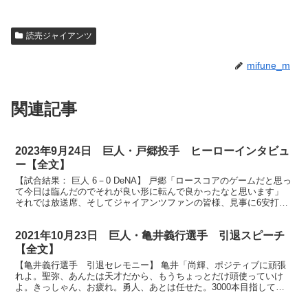
読売ジャイアンツ
mifune_m
関連記事
2023年9月24日 巨人・戸郷投手 ヒーローインタビュ
ー【全文】
【試合結果： 巨人 6－0 DeNA】 戸郷「ロースコアのゲームだと思っ
て今日は臨んだのでそれが良い形に転んで良かったなと思います」
それでは放送席、そしてジャイアンツファンの皆様、見事に6安打完
封勝利、戸郷翔征投手です。ナイスピッチングで...
2021年10月23日 巨人・亀井義行選手 引退スピーチ
【全文】
【亀井義行選手 引退セレモニー】 亀井「尚輝、ポジティブに頑張
れよ。聖弥、あんたは天才だから、もうちょっとだけ頭使っていけ
よ。きっしゃん、お疲れ。勇人、あとは任せた。3000本目指して頑
張ってください」 まず初めに球団関係者の皆様、こんな自...