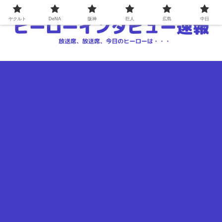
ヤクルト
DeNA
阪神
巨人
広島
中日