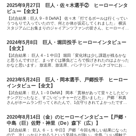
2025年9月27日 巨人・佐々木選手② ヒーローインタ
ビュー【全文】
【試合結果：巨人 9－8 DeNA】 佐々木「打てるボールは行くってい
うつもりで入っていたので、何とか体が反応してくれました」 横浜
スタジアムにお集まりのジャイアンツファンの皆さん、ヒーローイン
タビューです。今日のヒーローは逆転の、そして勝...
2024年5月8日 巨人・堀田投手 ヒーローインタビュー
【全文】
【試合結果： 巨人 4－1 中日】 堀田「変化球は少し課題が残るかな
と思うんですけど、まっすぐは勝負どころで投げきれたのはよかった
かなと思います」 放送席、放送席、バンテリンドームナゴヤにお越
しのジャイアンツファンの皆さん、お待たせいたしま...
2023年5月24日 巨人・岡本選手、戸郷投手 ヒーロー
インタビュー【全文】
【試合結果： 巨人 1－0 DeNA】 岡本「貫禄があって堂々としたピッ
チングだったなと、すごいピッチャーだと思いました」 戸郷「和真
さんがホームラン打ってくれたんで、1点守りきれてよかったです」
放送席、放送席、そして場内の皆様、今日のヒ...
2020年8月14日（金）のヒーローインタビュー【戸郷・
中島（巨）佐野・神里（De）森下（広）】
【試合結果： 巨人 ６－１ 中日】 戸郷「今回も悔しい結果になった
ので、次しっかりとやろうという気持ちが強い」 中島「いい感触で