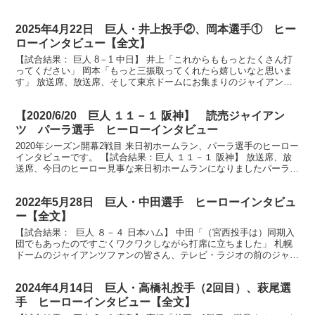
2025年4月22日 巨人・井上投手②、岡本選手① ヒー
ローインタビュー【全文】
【試合結果： 巨人 8－1 中日】 井上「これからももっとたくさん打
ってください」 岡本「もっと三振取ってくれたら嬉しいなと思いま
す」 放送席、放送席、そして東京ドームにお集まりのジャイアンツ
ファンの皆さん、お待たせいたしましたヒーローイン...
【2020/6/20 巨人 １１－１ 阪神】 読売ジャイアン
ツ パーラ選手 ヒーローインタビュー
2020年シーズン開幕2戦目 来日初ホームラン、パーラ選手のヒーロー
インタビューです。 【試合結果：巨人 １１－１ 阪神】 放送席、放
送席、今日のヒーロー見事な来日初ホームランになりましたパーラ選
手です。ナイスバッティングでした。今の気分を...
2022年5月28日 巨人・中田選手 ヒーローインタビュ
ー【全文】
【試合結果： 巨人 ８－４ 日本ハム】 中田「（宮西投手は）同期入
団でもあったのですごくワクワクしながら打席に立ちました」 札幌
ドームのジャイアンツファンの皆さん、テレビ・ラジオの前のジャイ
アンツファンの皆さん、ヒーローインタビューです。...
2024年4月14日 巨人・高橋礼投手（2回目）、萩尾選
手 ヒーローインタビュー【全文】