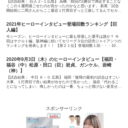
【試合結果： 巨人 2－1 広島】 高橋「前回の1勝目で満足することな
くこの１週間過ごせたのが良かったのかなと思います」 萩尾「試合
開始前に二岡さんからここ最近１打席目ずっと三振してるんでセカン
ドゴロ打ってこいって言われたんですけど、今日も...
2021年ヒーローインタビュー登場回数ランキング【巨
人編】
今シーズン、ヒーローインタビューに最も登場した選手は誰か？ 今
回はヤクルト編、阪神編に続いてセリーグ３位の読売ジャイアンツの
ランキングを発表します！！ 【第２１位】登場回数１回・・・10人
まずは、今シーズン１回だけヒーローインタビューに呼...
2020年9月3日（木）のヒーローインタビュー【福田・
福谷（中）松原・田口（巨）岩貞、ガンケル、岩崎
（神）】
【試合結果： 中日 ６－０ 広島】 福田「復帰の最初の試合はすごい
大事、１打席目で良い結果が出せたので良かった」 福谷「代わるこ
とになってしまい、悔しかったのは一番、ちょっと情けない姿見せて
しまいました」 放送席、放送席、ヒーローインタビ...
スポンサーリンク