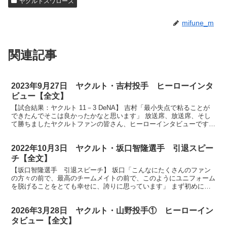
ヤクルトスワローズ
mifune_m
関連記事
2023年9月27日 ヤクルト・吉村投手 ヒーローインタ
ビュー【全文】
【試合結果：ヤクルト 11－3 DeNA】 吉村「最小失点で粘ることが
できたんでそこは良かったかなと思います」 放送席、放送席、そし
て勝ちましたヤクルトファンの皆さん、ヒーローインタビューです。
今日のヒーローは見事4勝目を挙げました吉村貢司...
2022年10月3日 ヤクルト・坂口智隆選手 引退スピー
チ【全文】
【坂口智隆選手 引退スピーチ】 坂口「こんなにたくさんのファン
の方々の前で、最高のチームメイトの前で、このようにユニフォーム
を脱げることをとても幸せに、誇りに思っています」 まず初めにこ
のようなセレモニーを開いてくださったヤクルト球団関係者...
2026年3月28日 ヤクルト・山野投手① ヒーローイン
タビュー【全文】