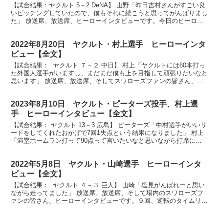
【試合結果：ヤクルト 5－2 DeNA】 山野「昨日吉村さんがすごい良
いピッチングしていたので、僕もそれに続こうと思ってがんばりまし
た」 放送席、放送席、ヒーローインタビューです。今日のヒーロー
は7回2失点のピッチング山野太一投手です。ナイ...
2022年8月20日 ヤクルト・村上選手 ヒーローインタ
ビュー【全文】
【試合結果： ヤクルト ７－２ 中日】 村上「ヤクルトには60本打っ
た外国人選手がいますし、まだまだ僕も上を目指して頑張りたいなと
思います」 放送席、放送席、そしてスワローズファンの皆さん、ヒ
ーローインタビューです。今日は２本のホームラン...
2023年8月10日 ヤクルト・ピーターズ投手、村上選
手 ヒーローインタビュー【全文】
【試合結果： ヤクルト 13－3 広島】 ピーターズ「中村選手がいいリ
ードをしてくれたおかげで7回1失点という結果になりました」 村上
「満塁ホームラン打って90点って言いたいなと思いながら打席に立
ったんですけど、ヒットだったんで30点ぐらい...
2022年5月8日 ヤクルト・山崎選手 ヒーローインタ
ビュー【全文】
【試合結果： ヤクルト ４－３ 巨人】 山崎「塩見がんばれーと思い
ながら走ってました」 放送席、放送席、そして場内のスワローズフ
ァンの皆さん、ヒーローインタビューです。９回、逆転のタイムリー
スリーベースヒット山崎晃大朗選手です。おめでとう...