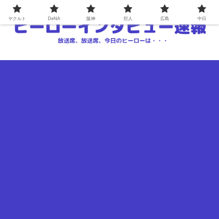
ヤクルト
DeNA
阪神
巨人
広島
中日