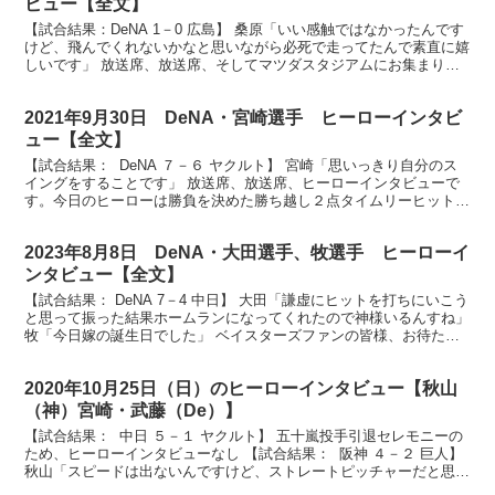
ビュー【全文】
【試合結果：DeNA 1－0 広島】 桑原「いい感触ではなかったんです
けど、飛んでくれないかなと思いながら必死で走ってたんで素直に嬉
しいです」 放送席、放送席、そしてマツダスタジアムにお集まりの
ベイスターズファンの皆さん、ヒーローインタビュ...
2021年9月30日 DeNA・宮崎選手 ヒーローインタビ
ュー【全文】
【試合結果： DeNA ７－６ ヤクルト】 宮崎「思いっきり自分のス
イングをすることです」 放送席、放送席、ヒーローインタビューで
す。今日のヒーローは勝負を決めた勝ち越し２点タイムリーヒットを
打ちました、昨日に続いての神宮でのお立ち台、宮...
2023年8月8日 DeNA・大田選手、牧選手 ヒーローイ
ンタビュー【全文】
【試合結果： DeNA 7－4 中日】 大田「謙虚にヒットを打ちにいこう
と思って振った結果ホームランになってくれたので神様いるんすね」
牧「今日嫁の誕生日でした」 ベイスターズファンの皆様、お待たせ
いたしましたヒーローインタビューです。今日...
2020年10月25日（日）のヒーローインタビュー【秋山
（神）宮崎・武藤（De）】
【試合結果： 中日 ５－１ ヤクルト】 五十嵐投手引退セレモニーの
ため、ヒーローインタビューなし 【試合結果： 阪神 ４－２ 巨人】
秋山「スピードは出ないんですけど、ストレートピッチャーだと思っ
てるんで、ストレート軸のピッチャーになれ...