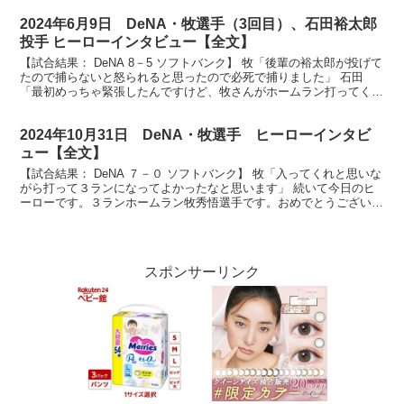
2024年6月9日 DeNA・牧選手（3回目）、石田裕太郎
投手 ヒーローインタビュー【全文】
【試合結果： DeNA 8－5 ソフトバンク】 牧「後輩の裕太郎が投げて
たので捕らないと怒られると思ったので必死で捕りました」 石田
「最初めっちゃ緊張したんですけど、牧さんがホームラン打ってくれ
て守ってくれて、筒香さんが守ってくれてホームラ...
2024年10月31日 DeNA・牧選手 ヒーローインタビ
ュー【全文】
【試合結果： DeNA ７－０ ソフトバンク】 牧「入ってくれと思いな
がら打って３ランになってよかったなと思います」 続いて今日のヒ
ーローです。３ランホームラン牧秀悟選手です。おめでとうございま
す。 （牧）ありがとうございます。 まずは4回...
スポンサーリンク